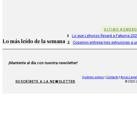
ÚLTIMO NÚMER
1
Lo que Lehvoss llevará a Fakuma 20
Lo más leído de la semana
2
Coperion entrega tres extrusoras a u
¡Mantente al día con nuestra newsletter!
Quiénes somos
|
Contacto
|
Aviso Legal
SUSCRÍBETE A LA NEWSLETTER
© 2025 