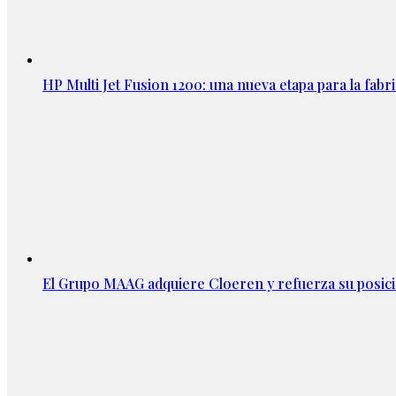
HP Multi Jet Fusion 1200: una nueva etapa para la fabri
El Grupo MAAG adquiere Cloeren y refuerza su posic