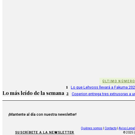
ÚLTIMO NÚMER
1
Lo que Lehvoss llevará a Fakuma 20
Lo más leído de la semana
2
Coperion entrega tres extrusoras a u
¡Mantente al día con nuestra newsletter!
Quiénes somos
|
Contacto
|
Aviso Legal
SUSCRÍBETE A LA NEWSLETTER
© 2025 