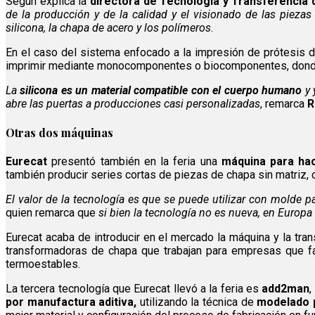
Según explica la
directora de Tecnología y Transferencia 
de la producción y de la calidad y el visionado de las piezas
silicona, la chapa de acero y los polímeros
.
En el caso del sistema enfocado a la impresión de prótesis de
imprimir mediante monocomponentes o biocomponentes, donde e
La
silicona es un material compatible con el cuerpo humano
y 
abre las puertas a producciones casi personalizadas
, remarca
R
Otras dos máquinas
Eurecat
presentó también en la feria una
máquina para hac
también producir series cortas de piezas de chapa sin matriz, 
El valor de la tecnología es que se puede utilizar con molde p
quien remarca que
si bien la tecnología no es nueva, en Euro
Eurecat acaba de introducir en el mercado la máquina y la tr
transformadoras de chapa que trabajan para empresas que fa
termoestables.
La tercera tecnología que Eurecat llevó a la feria es
add2man
,
por manufactura aditiva,
utilizando la técnica de
modelado p