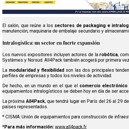
El salón, que reúne a los
sectores de packaging e intralog
manutención, maquinaria de embalaje secundario y almacenami
Intralogística: un sector en fuerte expansión
Los nuevos expositores incluyen actores de la
robótica
, com
Systèmes y Norsud. All4Pack también acogerá por primera ve
La
modularidad y flexibilidad
son las dos principales tenden
perfiles de empresas y todos los niveles de actividad.
De hecho, en un mundo en el que el
comercio electrónico
equipamientos intralogísticos se deben hoy en día de ser acc
La próxima
All4Pack
, que tendrá lugar en París del 26 al 29
países representados.
* CISMA: Unión de equipamientos para construcción de infraest
*Para más información:
www.all4pack.fr