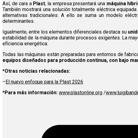
Así, de cara a
Plast
, la empresa presentará una
máquina híbr
También mostrará una solución totalmente eléctrica equipada c
alternativas tradicionales. A ello se suma un modelo eléct
determinantes.
Igualmente, entre los elementos diferenciales destaca su
unid
estabilidad de la máquina durante procesos exigentes. La mayor
eficiencia energética.
Todas las máquinas están preparadas para entornos de fabricac
equipos diseñados para producción continua, con bajo ma
*Otras noticias relacionadas:
–
El nuevo enfoque para la Plast 2026
*Para más información:
www.plastonline.org
/
www.luigiband