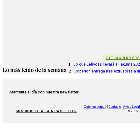
ÚLTIMO NÚMER
1
Lo que Lehvoss llevará a Fakuma 20
Lo más leído de la semana
2
Coperion entrega tres extrusoras a u
¡Mantente al día con nuestra newsletter!
Quiénes somos
|
Contacto
|
Aviso Legal
SUSCRÍBETE A LA NEWSLETTER
© 2025 