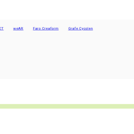
weAR
Faro Creaform
Grafe Cycolen