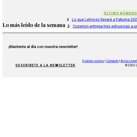
ÚLTIMO NÚMER
1
Lo que Lehvoss llevará a Fakuma 20
Lo más leído de la semana
2
Coperion entrega tres extrusoras a u
¡Mantente al día con nuestra newsletter!
Quiénes somos
|
Contacto
|
Aviso Legal
SUSCRÍBETE A LA NEWSLETTER
© 2025 