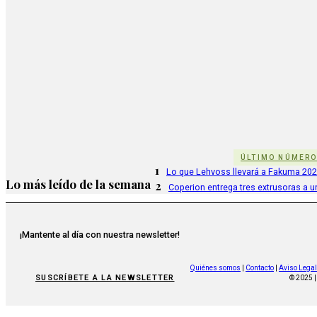
ÚLTIMO NÚMER
1
Lo que Lehvoss llevará a Fakuma 20
Lo más leído de la semana
2
Coperion entrega tres extrusoras a u
¡Mantente al día con nuestra newsletter!
Quiénes somos
|
Contacto
|
Aviso Legal
SUSCRÍBETE A LA NEWSLETTER
© 2025 