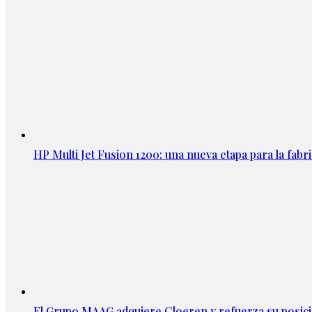
HP Multi Jet Fusion 1200: una nueva etapa para la fabri
El Grupo MAAG adquiere Cloeren y refuerza su posic