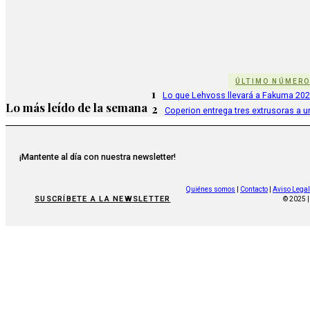
ÚLTIMO NÚMER
1
Lo que Lehvoss llevará a Fakuma 20
Lo más leído de la semana
2
Coperion entrega tres extrusoras a u
¡Mantente al día con nuestra newsletter!
Quiénes somos
|
Contacto
|
Aviso Legal
SUSCRÍBETE A LA NEWSLETTER
© 2025 