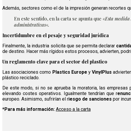
Además, sectores como el de la impresión generan recortes qu
En este sentido, en la carta se apunta que «
Esta medida
administrativas
«.
Incertidumbre en el pesaje y seguridad jurídica
Finalmente, la industria solicita que se permita declarar
cantid
de destino. Hacer más rígidos estos procesos, advierten, podría
Un reglamento clave para el sector del plastico
Las asociaciones como
Plastics Europe
y
VinylPlus
advierten
plástico reciclado.
De este modo, si no se aprueba la moratoria, las empresas 
elevando costes operativos. Igualmente tendrían que r
enunc
europeo. Asimismo, sufrirían el r
iesgo de sanciones
por incum
*Para más información:
Acceso a la carta