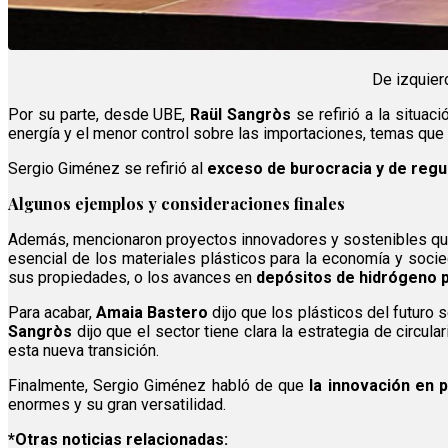
De izquier
Por su parte, desde UBE,
Raül Sangròs
se refirió a la situa
energía y el menor control sobre las importaciones, temas que 
Sergio Giménez se refirió al
exceso de burocracia y de regu
Algunos ejemplos y consideraciones finales
Además, mencionaron proyectos innovadores y sostenibles que e
esencial de los materiales plásticos para la economía y soci
sus propiedades, o los avances en
depósitos de hidrógeno 
Para acabar,
Amaia Bastero
dijo que los plásticos del futuro 
Sangròs
dijo que el sector tiene clara la estrategia de circu
esta nueva transición.
Finalmente, Sergio Giménez habló de que
la innovación en pl
enormes y su gran versatilidad.
*Otras noticias relacionadas: