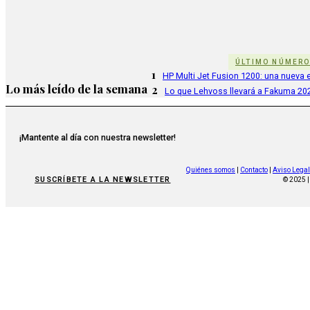
ÚLTIMO NÚMER
1
HP Multi Jet Fusion 1200: una nueva e
Lo más leído de la semana
2
Lo que Lehvoss llevará a Fakuma 20
¡Mantente al día con nuestra newsletter!
Quiénes somos
|
Contacto
|
Aviso Legal
SUSCRÍBETE A LA NEWSLETTER
© 2025 