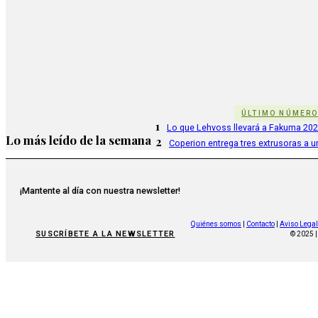
ÚLTIMO NÚMER
1
Lo que Lehvoss llevará a Fakuma 20
Lo más leído de la semana
2
Coperion entrega tres extrusoras a u
¡Mantente al día con nuestra newsletter!
Quiénes somos
|
Contacto
|
Aviso Legal
SUSCRÍBETE A LA NEWSLETTER
© 2025 