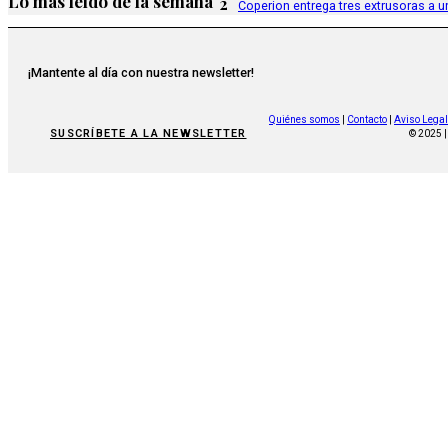
Lo más leído de la semana
2
Coperion entrega tres extrusoras a u
¡Mantente al día con nuestra newsletter!
Quiénes somos
|
Contacto
|
Aviso Legal
SUSCRÍBETE A LA NEWSLETTER
© 2025 