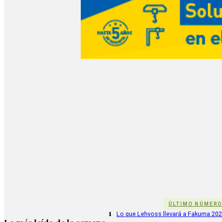
ÚLTIMO NÚMER
1
Lo que Lehvoss llevará a Fakuma 20