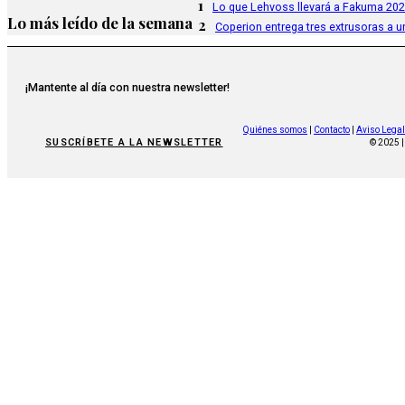
1
Lo que Lehvoss llevará a Fakuma 20
Lo más leído de la semana
2
Coperion entrega tres extrusoras a u
¡Mantente al día con nuestra newsletter!
Quiénes somos
|
Contacto
|
Aviso Legal
SUSCRÍBETE A LA NEWSLETTER
© 2025 