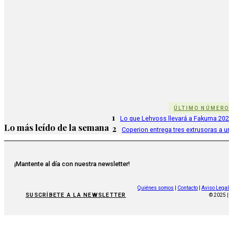
ÚLTIMO NÚMER
1
Lo que Lehvoss llevará a Fakuma 20
Lo más leído de la semana
2
Coperion entrega tres extrusoras a u
¡Mantente al día con nuestra newsletter!
Quiénes somos
|
Contacto
|
Aviso Legal
SUSCRÍBETE A LA NEWSLETTER
© 2025 