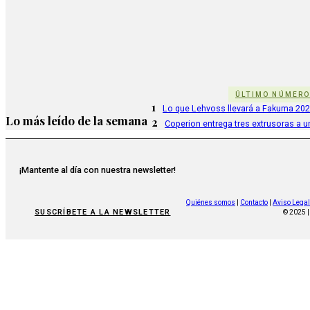
ÚLTIMO NÚMER
1
Lo que Lehvoss llevará a Fakuma 20
Lo más leído de la semana
2
Coperion entrega tres extrusoras a u
¡Mantente al día con nuestra newsletter!
Quiénes somos
|
Contacto
|
Aviso Legal
SUSCRÍBETE A LA NEWSLETTER
© 2025 