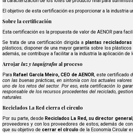
la caracterización de los lotes de producto final para suministra
El objetivo de esta certificación es proporcionar a la industria 
Sobre la certificación
Esta certificación es la propuesta de valor de AENOR para facilit
Se trata de una certificación dirigida a
plantas recicladoras
plásticos; disponer de una mayor garantía sobre los plástico
además, se contribuye a facilitar a la industria la aplicación de 
Arrojar
luz y taquígrafos
al proceso
Para
Rafael García Meiro, CEO de AENOR
, este certificado
d
con las buenas prácticas, en sintonía con los actuales valor
uno de los retos del sector. Por eso, esta certificación lo gar
responsable de los recursos procedentes del reciclado, gestio
naturales
.
Reciclados La Red cierra el círculo
Por su parte, desde
Reciclados La Red, su director genera
proveedores y con los proveedores de estos; además de con la
que su objetivo de
cerrar el círculo
de la Economía Circular e