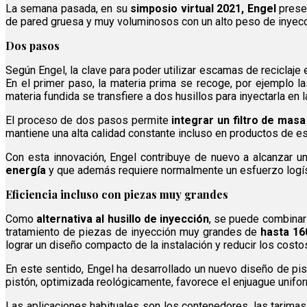
La semana pasada, en su
simposio virtual 2021, Engel
prese
de pared gruesa y muy voluminosos con un alto peso de inyecc
Dos pasos
Según Engel, la clave para poder utilizar escamas de reciclaje 
En el primer paso, la materia prima se recoge, por ejemplo 
materia fundida se transfiere a dos husillos para inyectarla en
El proceso de dos pasos permite
integrar un filtro de mas
mantiene una alta calidad constante incluso en productos de e
Con esta innovación, Engel contribuye de nuevo a alcanzar u
energía
y que además requiere normalmente un esfuerzo logíst
Eficiencia incluso con piezas muy grandes
Como
alternativa al husillo de inyección
, se puede combinar 
tratamiento de piezas de inyección muy grandes de
hasta 16
lograr un diseño compacto de la instalación y reducir los costo
En este sentido, Engel ha desarrollado un nuevo diseño de pis
pistón, optimizada reológicamente, favorece el enjuague uniform
Las aplicaciones habituales son los contenedores, las tarima