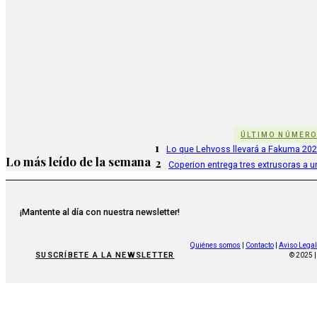
ÚLTIMO NÚMER
1
Lo que Lehvoss llevará a Fakuma 20
Lo más leído de la semana
2
Coperion entrega tres extrusoras a u
¡Mantente al día con nuestra newsletter!
Quiénes somos
|
Contacto
|
Aviso Legal
SUSCRÍBETE A LA NEWSLETTER
© 2025 